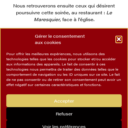
Nous retrouverons ensuite ceux qui désirent
poursuivre cette soirée, au restaurant :
Le
Maresquier
, face à l’église.
Voir la newsletter pour davantage d’informations
Gérer le consentement
aux cookies
Pour offrir les meilleures expériences, nous utilisons des
technologies telles que les cookies pour stocker et/ou accéder
Découvrir Napoléon
III
aux informations des appareils. Le fait de consentir à ces
technologies nous permettra de traiter des données telles que le
Société historique du Second
Empire
comportement de navigation ou les ID uniques sur ce site. Le fait
Notre association
Nos réseaux sociaux
de ne pas consentir ou de retirer son consentement peut avoir un
effet négatif sur certaines caractéristiques et fonctions.
Nos activités
Nous rejoindre
Accepter
Nous contacter
Refuser
Voir les préférences